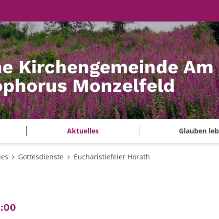
he Kirchengemeinde Am
tophorus Monzelfeld
Aktuelles
Glauben le
les
Gottesdienste
Eucharistiefeier Horath
:
8:00