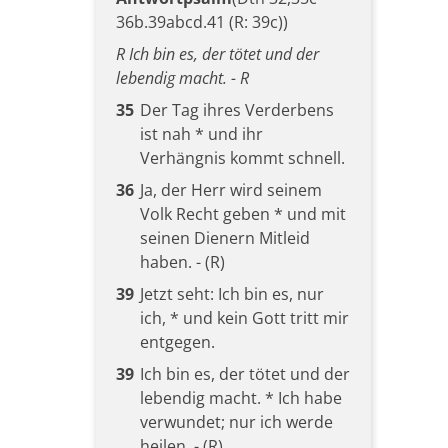
36b.39abcd.41 (R: 39c))
R Ich bin es, der tötet und der
lebendig macht. - R
35
Der Tag ihres Verderbens
ist nah * und ihr
Verhängnis kommt schnell.
36
Ja, der Herr wird seinem
Volk Recht geben * und mit
seinen Dienern Mitleid
haben. - (R)
39
Jetzt seht: Ich bin es, nur
ich, * und kein Gott tritt mir
entgegen.
39
Ich bin es, der tötet und der
lebendig macht. * Ich habe
verwundet; nur ich werde
heilen. - (R)