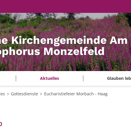
he Kirchengemeinde Am
tophorus Monzelfeld
Aktuelles
Glauben le
les
Gottesdienste
Eucharistiefeier Morbach - Haag
:
0