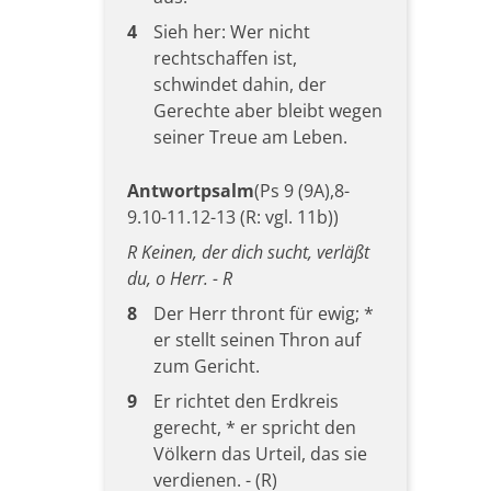
4
Sieh her: Wer nicht
rechtschaffen ist,
schwindet dahin, der
Gerechte aber bleibt wegen
seiner Treue am Leben.
Antwortpsalm
(Ps 9 (9A),8-
9.10-11.12-13 (R: vgl. 11b))
R Keinen, der dich sucht, verläßt
du, o Herr. - R
8
Der Herr thront für ewig; *
er stellt seinen Thron auf
zum Gericht.
9
Er richtet den Erdkreis
gerecht, * er spricht den
Völkern das Urteil, das sie
verdienen. - (R)