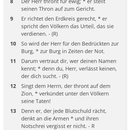
8
Der Herr thront für ewig; * er stellt
seinen Thron auf zum Gericht.
9
Er richtet den Erdkreis gerecht, * er
spricht den Völkern das Urteil, das sie
verdienen. - (R)
10
So wird der Herr für den Bedrückten zur
Burg, * zur Burg in Zeiten der Not.
11
Darum vertraut dir, wer deinen Namen
kennt; * denn du, Herr, verlässt keinen,
der dich sucht. - (R)
12
Singt dem Herrn, der thront auf dem
Zion, * verkündet unter den Völkern
seine Taten!
13
Denn er, der jede Blutschuld rächt,
denkt an die Armen * und ihren
Notschrei vergisst er nicht. - R