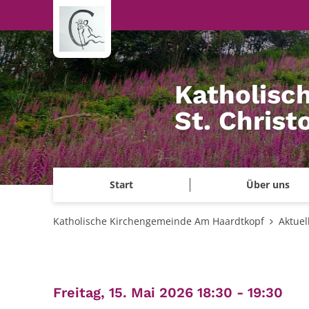
Zum Inhalt springen
Katholisc
St. Chris
Start
Über uns
Katholische Kirchengemeinde Am Haardtkopf
Aktuel
:
Freitag, 15. Mai 2026 18:30 - 19:30