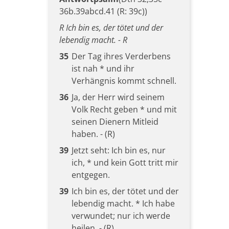
36b.39abcd.41 (R: 39c))
R Ich bin es, der tötet und der
lebendig macht. - R
35
Der Tag ihres Verderbens
ist nah * und ihr
Verhängnis kommt schnell.
36
Ja, der Herr wird seinem
Volk Recht geben * und mit
seinen Dienern Mitleid
haben. - (R)
39
Jetzt seht: Ich bin es, nur
ich, * und kein Gott tritt mir
entgegen.
39
Ich bin es, der tötet und der
lebendig macht. * Ich habe
verwundet; nur ich werde
heilen. - (R)