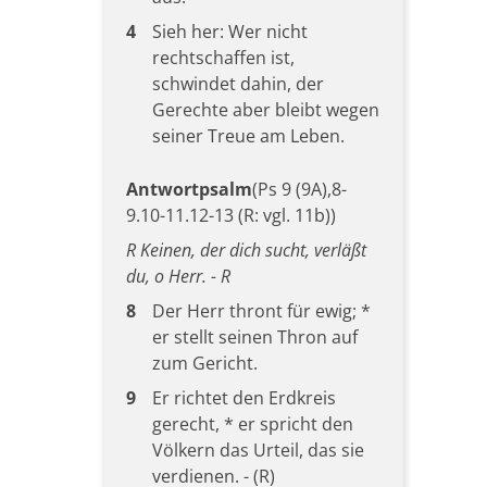
4
Sieh her: Wer nicht
rechtschaffen ist,
schwindet dahin, der
Gerechte aber bleibt wegen
seiner Treue am Leben.
Antwortpsalm
(Ps 9 (9A),8-
9.10-11.12-13 (R: vgl. 11b))
R Keinen, der dich sucht, verläßt
du, o Herr. - R
8
Der Herr thront für ewig; *
er stellt seinen Thron auf
zum Gericht.
9
Er richtet den Erdkreis
gerecht, * er spricht den
Völkern das Urteil, das sie
verdienen. - (R)