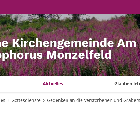
he Kirchengemeinde Am
tophorus Monzelfeld
Aktuelles
Glauben le
les
Gottesdienste
Gedenken an die Verstorbenen und Gräbers
:
5