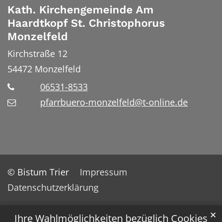
Kath. Kirchengemeinde Am
Haardtkopf St. Christophorus
Monzelfeld
Kirchstraße 12
54472
Monzelfeld
06531-8533
pfarrbuero-monzelfeld@t-online.de
© Bistum Trier
Impressum
Datenschutzerklärung
✕
Ihre Wahlmöglichkeiten bezüglich Cookies