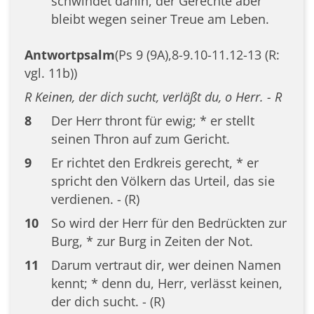
schwindet dahin, der Gerechte aber
bleibt wegen seiner Treue am Leben.
Antwortpsalm
(Ps 9 (9A),8-9.10-11.12-13 (R:
vgl. 11b))
R Keinen, der dich sucht, verläßt du, o Herr. - R
8
Der Herr thront für ewig; * er stellt
seinen Thron auf zum Gericht.
9
Er richtet den Erdkreis gerecht, * er
spricht den Völkern das Urteil, das sie
verdienen. - (R)
10
So wird der Herr für den Bedrückten zur
Burg, * zur Burg in Zeiten der Not.
11
Darum vertraut dir, wer deinen Namen
kennt; * denn du, Herr, verlässt keinen,
der dich sucht. - (R)