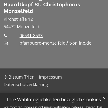
Haardtkopf St. Christophorus
Monzelfeld
Kirchstraße 12
54472
Monzelfeld
06531-8533
pfarrbuero-monzelfeld@t-online.de
© Bistum Trier
Impressum
Datenschutzerklärung
✕
Ihre Wahlmöglichkeiten bezüglich Cookies
Wir möchten Ihnen ein optimales Webseiten-Erlebnis zu bieten. Dazu