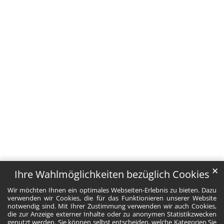
✕
Ihre Wahlmöglichkeiten bezüglich Cookies
Wir möchten Ihnen ein optimales Webseiten-Erlebnis zu bieten. Dazu
verwenden wir Cookies, die für das Funktionieren unserer Website
notwendig sind. Mit Ihrer Zustimmung verwenden wir auch Cookies,
die zur Anzeige externer Inhalte oder zu anonymen Statistikzwecken
genutzt werden. Sie können selbst entscheiden, welche Kategorien Sie