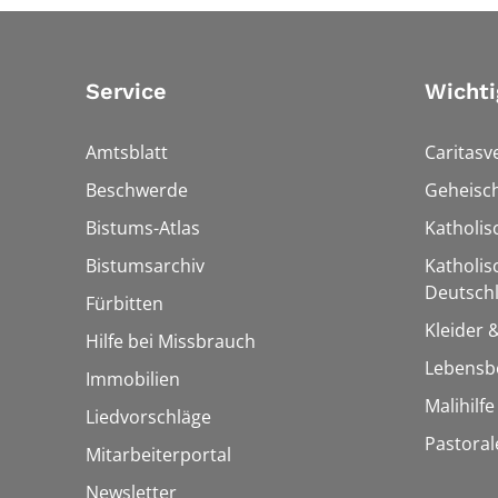
Service
Wichti
Amtsblatt
Caritasv
Beschwerde
Geheisc
Bistums-Atlas
Katholi
Bistumsarchiv
Katholis
Deutschl
Fürbitten
Kleider 
Hilfe bei Missbrauch
Lebensb
Immobilien
Malihilf
Liedvorschläge
Pastoral
Mitarbeiterportal
Newsletter