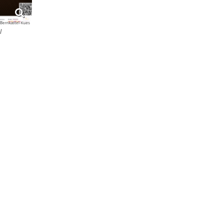
 Bernkastel-Kues
l