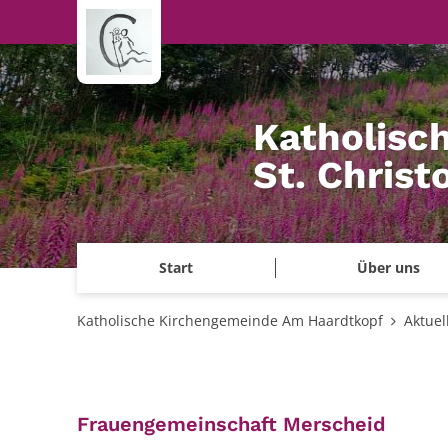
Zum Inhalt springen
Katholisc
St. Chris
Start
Über uns
Katholische Kirchengemeinde Am Haardtkopf
Aktuel
:
Frauengemeinschaft Merscheid