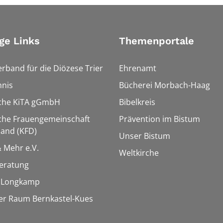
ge Links
Themenportale
erband für die Diözese Trier
Ehrenamt
hnis
Bücherei Morbach-Haag
sche KiTA gGmbH
Bibelkreis
che Frauengemeinschaft
Prävention im Bistum
and (KFD)
Unser Bistum
& Mehr e.V.
Weltkirche
eratung
e Longkamp
er Raum Bernkastel-Kues