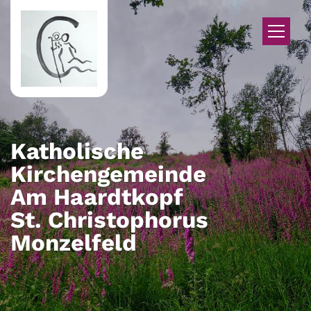
Zum Inhalt springen
Katholische
Kirchengemeinde
Am Haardtkopf
St. Christophorus
Monzelfeld