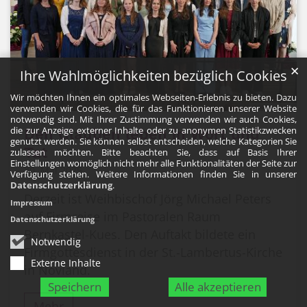
✕
Ihre Wahlmöglichkeiten bezüglich Cookies
Wir möchten Ihnen ein optimales Webseiten-Erlebnis zu bieten. Dazu
verwenden wir Cookies, die für das Funktionieren unserer Website
© Stefan Endres
notwendig sind. Mit Ihrer Zustimmung verwenden wir auch Cookies,
die zur Anzeige externer Inhalte oder zu anonymen Statistikzwecken
Den Glauben leben in Wort und
genutzt werden. Sie können selbst entscheiden, welche Kategorien Sie
Tat
zulassen möchten. Bitte beachten Sie, dass auf Basis Ihrer
Einstellungen womöglich nicht mehr alle Funktionalitäten der Seite zur
20. Mai 2025
Verfügung stehen. Weitere Informationen finden Sie in unserer
Datenschutzerklärung
.
Derzeit ist Weihbischof Jörg Michael Peters
Impressum
auf Firmreise im Pastoralen Raum
Datenschutzerklärung
Bernkastel-Kues. Den Auftakt bildete ein
Notwendig
Firmgottesdienst in der St.-Lambertus-Kirche
Externe Inhalte
in Noviand.
Speichern
Alle akzeptieren
Mehr