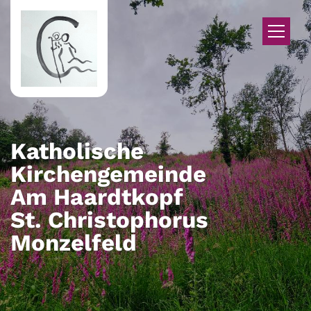
Zum Inhalt springen
Katholische
Kirchengemeinde
Am Haardtkopf
St. Christophorus
Monzelfeld