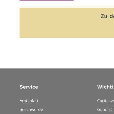
Zu d
Service
Wichti
Amtsblatt
Caritasv
Beschwerde
Geheisc