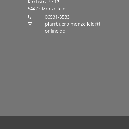
Kirchstraße 12
54472
Monzelfeld
06531-8533
pfarrbuero-monzelfeld@t-
online.de