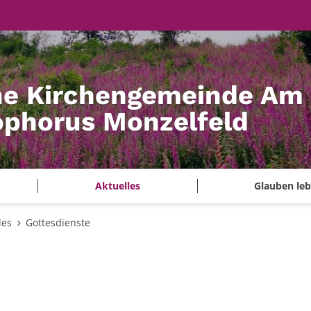
he Kirchengemeinde Am
tophorus Monzelfeld
Aktuelles
Glauben le
les
Gottesdienste