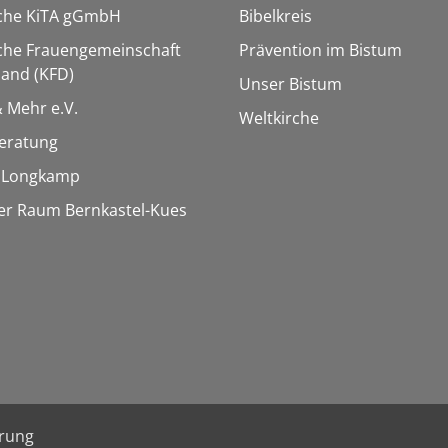
sche KiTA gGmbH
Bibelkreis
che Frauengemeinschaft
Prävention im Bistum
and (KFD)
Unser Bistum
& Mehr e.V.
Weltkirche
eratung
e Longkamp
er Raum Bernkastel-Kues
ärung