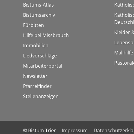
Bistums-Atlas
Katholi
Bistumsarchiv
Katholis
Deutschl
Fürbitten
Kleider 
Hilfe bei Missbrauch
Lebensb
Immobilien
Malihilf
Liedvorschläge
Pastoral
Mitarbeiterportal
Newsletter
Pfarreifinder
Stellenanzeigen
© Bistum Trier
Impressum
Datenschutzerkl