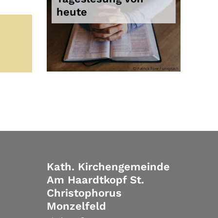
heute
© Patrick Fore / unsplash
Kath. Kirchengemeinde
Am Haardtkopf St.
Christophorus
Monzelfeld