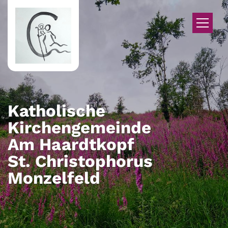
Zum Inhalt springen
Katholische
Kirchengemeinde
Am Haardtkopf
St. Christophorus
Monzelfeld