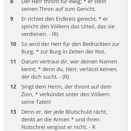
8
Der Herr thront für ewig; * er stellt
seinen Thron auf zum Gericht.
9
Er richtet den Erdkreis gerecht, * er
spricht den Völkern das Urteil, das sie
verdienen. - (R)
10
So wird der Herr für den Bedrückten zur
Burg, * zur Burg in Zeiten der Not.
11
Darum vertraut dir, wer deinen Namen
kennt; * denn du, Herr, verlässt keinen,
der dich sucht. - (R)
12
Singt dem Herrn, der thront auf dem
Zion, * verkündet unter den Völkern
seine Taten!
13
Denn er, der jede Blutschuld rächt,
denkt an die Armen * und ihren
Notschrei vergisst er nicht. - R