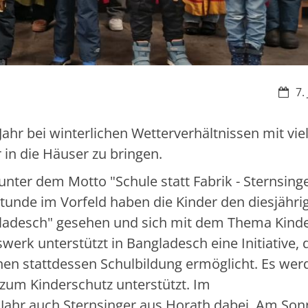
Datu
7.
ahr bei winterlichen Wetterverhältnissen mit vie
 in die Häuser zu bringen.
unter dem Motto "Schule statt Fabrik - Sternsing
tunde im Vorfeld haben die Kinder den diesjähri
angladesch" gesehen und sich mit dem Thema Kinde
erk unterstützt in Bangladesch eine Initiative, 
hnen stattdessen Schulbildung ermöglicht. Es wer
 zum Kinderschutz unterstützt. Im
Jahr auch Sternsinger aus Horath dabei. Am Son