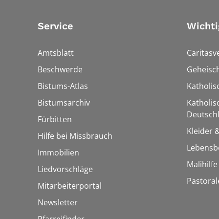
Service
Wichti
Amtsblatt
Caritasv
Beschwerde
Geheisc
Bistums-Atlas
Katholi
Bistumsarchiv
Katholis
Deutschl
Fürbitten
Kleider 
Hilfe bei Missbrauch
Lebensb
Immobilien
Malihilf
Liedvorschläge
Pastoral
Mitarbeiterportal
Newsletter
Pfarreifinder