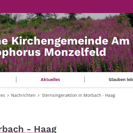
he Kirchengemeinde Am
tophorus Monzelfeld
Aktuelles
Glauben le
les
Nachrichten
Sternsingeraktion in Morbach - Haag
rbach - Haag