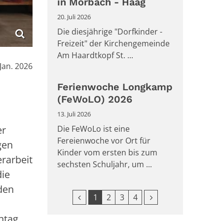
in Morbach - Haag
20. Juli 2026
Die diesjährige "Dorfkinder -
Freizeit" der Kirchengemeinde
Am Haardtkopf St. ...
m:
 Jan. 2026
Ferienwoche Longkamp
l
(FeWoLO) 2026
13. Juli 2026
er
Die FeWoLo ist eine
Fereienwoche vor Ort für
gen
Kinder vom ersten bis zum
rarbeit
sechsten Schuljahr, um ...
die
den
Vorherige Seite
Nächste Seite
1
2
3
4
ntag,