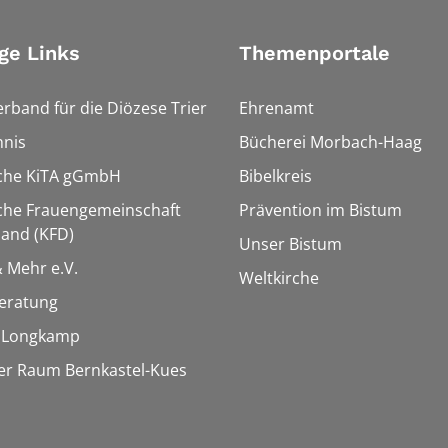
ge Links
Themenportale
erband für die Diözese Trier
Ehrenamt
hnis
Bücherei Morbach-Haag
sche KiTA gGmbH
Bibelkreis
che Frauengemeinschaft
Prävention im Bistum
and (KFD)
Unser Bistum
& Mehr e.V.
Weltkirche
eratung
e Longkamp
er Raum Bernkastel-Kues