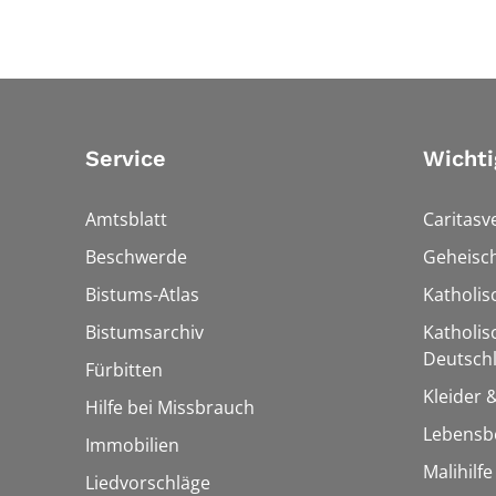
Service
Wichti
Amtsblatt
Caritasv
Beschwerde
Geheisc
Bistums-Atlas
Katholi
Bistumsarchiv
Katholis
Deutschl
Fürbitten
Kleider 
Hilfe bei Missbrauch
Lebensb
Immobilien
Malihilf
Liedvorschläge