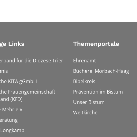
ge Links
Themenportale
erband für die Diözese Trier
Ehrenamt
hnis
Bücherei Morbach-Haag
sche KiTA gGmbH
Bibelkreis
che Frauengemeinschaft
Prävention im Bistum
and (KFD)
Unser Bistum
& Mehr e.V.
Weltkirche
eratung
e Longkamp