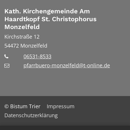
Kath. Kirchengemeinde Am
Haardtkopf St. Christophorus
Monzelfeld
Kirchstraße 12
54472
Monzelfeld
06531-8533
pfarrbuero-monzelfeld@t-online.de
© Bistum Trier
Impressum
Datenschutzerklärung