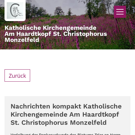
Zum Inhalt springen
Katholische Kirchengemeinde
Am Haardtkopf St. Christophorus
Monzelfeld
Zurück
Nachrichten kompakt Katholische
Kirchengemeinde Am Haardtkopf
St. Christophorus Monzelfeld
Verleihung der Dankesurkunde des Bistums Trier an Herrn